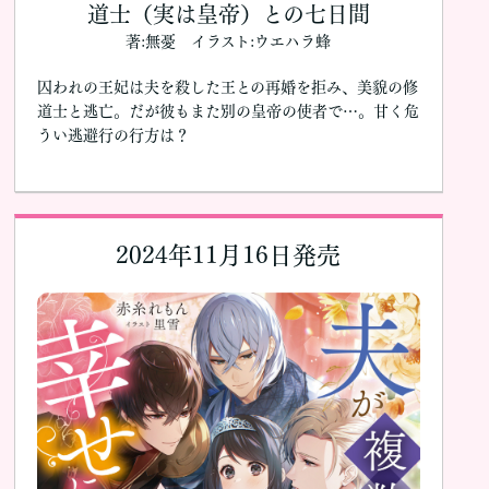
道士（実は皇帝）との七日間
著:無憂 イラスト:ウエハラ蜂
囚われの王妃は夫を殺した王との再婚を拒み、美貌の修
道士と逃亡。だが彼もまた別の皇帝の使者で…。甘く危
うい逃避行の行方は？
2024年11月16日発売