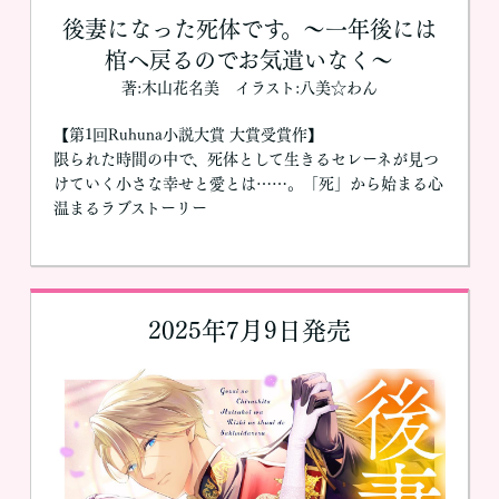
後妻になった死体です。～一年後には
棺へ戻るのでお気遣いなく～
著:木山花名美 イラスト:八美☆わん
【第1回Ruhuna小説大賞 大賞受賞作】
限られた時間の中で、死体として生きるセレーネが見つ
けていく小さな幸せと愛とは……。「死」から始まる心
温まるラブストーリー
2025年7月9日発売