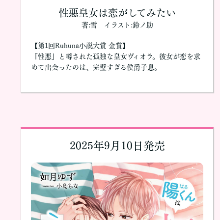
性悪皇女は恋がしてみたい
著:雪 イラスト:鈴ノ助
【第1回Ruhuna小説大賞 金賞】
『性悪』と噂された孤独な皇女ヴィオラ。彼女が恋を求
めて出会ったのは、完璧すぎる侯爵子息。
2025年9月10日発売