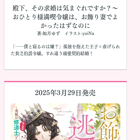
殿下、その求婚は気まぐれですか？〜
おひとり様満喫令嬢は、お飾り妻でよ
かったはずなのに
著:如月ゆず イラスト:yuiNa
「――僕と寝るのは嫌？」孤独を抱えた王子×虐げられ
た貧乏伯爵令嬢。すれ違う溺愛契約結婚！
2025年3月29日発売